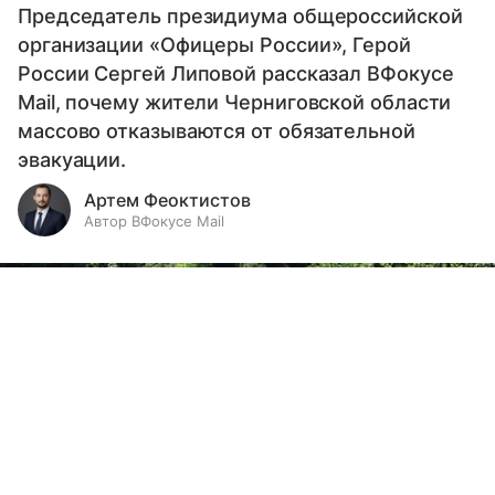
Председатель президиума общероссийской
организации «Офицеры России», Герой
России Сергей Липовой рассказал ВФокусе
Mail, почему жители Черниговской области
массово отказываются от обязательной
эвакуации.
Артем Феоктистов
Автор ВФокусе Mail
Выберите комментарий
Выберите комментарий
Выберите комментарий
Информация полезная и актуальная
Информация полезная и актуальная
Информация полезная и актуальная
Заголовок вводит в заблуждение
Заголовок вводит в заблуждение
Заголовок вводит в заблуждение
Материал содержит неполные данные
Материал содержит неполные данные
Материал содержит неполные данные