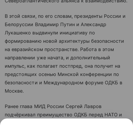
Североатлантического альянса к взаимодействию.
В этой связи, по его словам, президенты России и
Белоруссии Владимир Путин и Александр
Лукашенко выдвинули инициативу по
формированию новой архитектуры безопасности
на евразийском пространстве. Работа в этом
направлении уже начата, и дополнительный
импульс, как полагает постпред, она получит на
предстоящих осенью Минской конференции по
безопасности и Международном форуме ОДКБ в
Москве.
Ранее глава МИД России Сергей Лавров
подчёркивал преимущество ОДКБ перед НАТО и
ЕС, отмечая, что в организации отсутствует
палочная дисциплина, характерная для западных