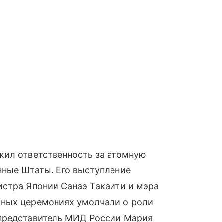
жил ответственность за атомную
нные Штаты. Его выступление
истра Японии Санаэ Такаити и мэра
рных церемониях умолчали о роли
 представитель МИД России Мария