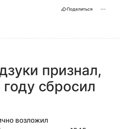
Поделиться
дзуки признал,
5 году сбросил
ично возложил