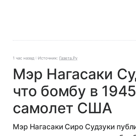
1 час назад
Источник:
Газета.Ру
Мэр Нагасаки Су
что бомбу в 194
самолет США
Мэр Нагасаки Сиро Судзуки публ