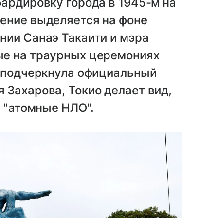
ардировку города в 1945-м на
ение выделяется на фоне
нии Санаэ Такаити и мэра
ые на траурных церемониях
к подчеркнула официальный
Захарова, Токио делает вид,
и "атомные НЛО".