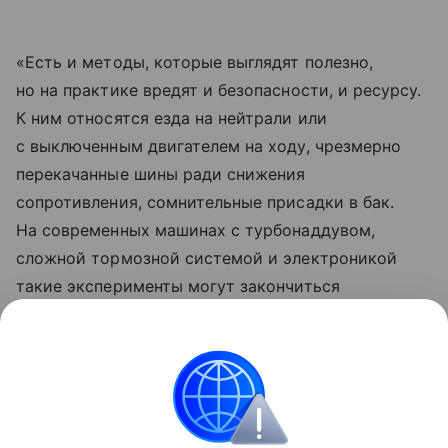
«Есть и методы, которые выглядят полезно,
но на практике вредят и безопасности, и ресурсу.
К ним относятся езда на нейтрали или
с выключенным двигателем на ходу, чрезмерно
перекачанные шины ради снижения
сопротивления, сомнительные присадки в бак.
На современных машинах с турбонаддувом,
сложной тормозной системой и электроникой
такие эксперименты могут закончиться
преждевременным ремонтом, который легко
перекроет всю экономию по бензину», —
заключил автоэксперт.
Россия
Объясняем
Новости
Общество