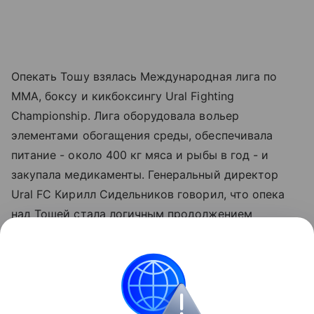
Опекать Тошу взялась Международная лига по
ММА, боксу и кикбоксингу Ural Fighting
Championship. Лига оборудовала вольер
элементами обогащения среды, обеспечивала
питание - около 400 кг мяса и рыбы в год - и
закупала медикаменты. Генеральный директор
Ural FC Кирилл Сидельников говорил, что опека
над Тошей стала логичным продолжением
философии лиги: быть сильным, чтобы защищать
тех, кто нуждается в помощи.
В конце июля сотрудники зоопарка сообщили, что
Тоша скончался - уснул и не проснулся.