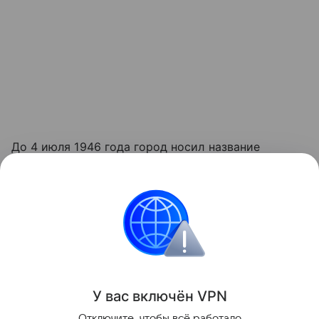
До 4 июля 1946 года город носил название
Кенигсберг. Основан в 1255 году рыцарями
Тевтонского ордена как крепость. В центре города
расположен остров Канта, на котором
возвышается Кафедральный собор - одна из
главных достопримечательностей Калининграда.
Поделиться
У вас включ
ён
V
P
N
Отключите, чтобы всё работало