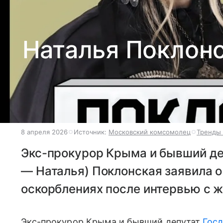
Наталья Поклонс
8 апреля 2026
Источник:
Московский комсомолец
Тренды 
Экс-прокурор Крыма и бывший де
— Наталья) Поклонская заявила о
оскорблениях после интервью с 
Экс-прокурор Крыма и бывший депутат
Гос