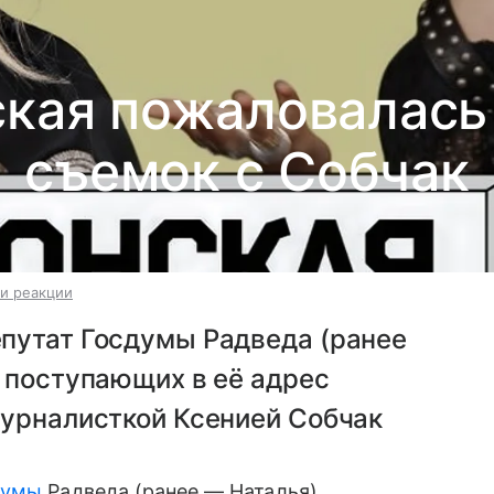
кая пожаловалась
съемок с Собчак
и реакции
путат Госдумы Радведа (ранее
 поступающих в её адрес
журналисткой Ксенией Собчак
думы
Радведа (ранее — Наталья)