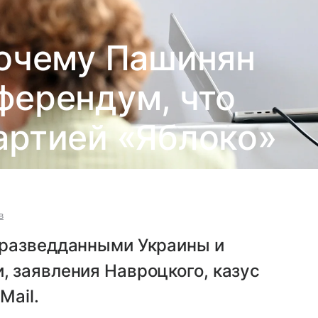
почему Пашинян
ферендум, что
артией «Яблоко»
в
 разведданными Украины и
 заявления Навроцкого, казус
Mail.