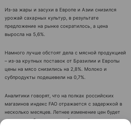
Из-за жары и засухи в Европе и Азии снизился
урожай сахарных культур, в результате
предложение на рынке сократилось, а цена
выросла на 5,6%.
Намного лучше обстоят дела с мясной продукцией
– из-за крупных поставок от Бразилии и Европы
цены на мясо снизились на 2,8%. Молоко и
субпродукты подешевели на 0,7%.
Аналитики говорят, что на полках российских
магазинов индекс
FAO
отражается с задержкой в
несколько месяцев. Летнее изменение цен будет
видно для обычного потребителя лишь к осени,
когда ритейлеры начнут пересмотр контрактов и