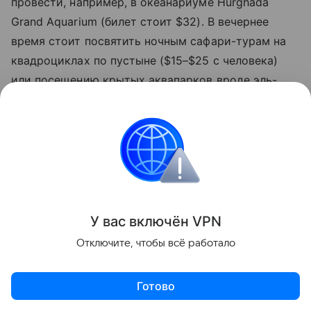
провести, например, в океанариуме Hurghada
Grand Aquarium (билет стоит $32). В вечернее
время стоит посвятить ночным сафари-турам на
квадроциклах по пустыне ($15–$25 с человека)
или посещению крытых аквапарков вроде эль-
Гуны, где вечерний билет после захода солнца
обойдется в $30», - советует эксперт по
египетскому направлению Фуад эль Гохари.
Египет
Туризм
Новости
У вас включ
ён
V
P
N
Поделиться
Отключите, чтобы всё работало
Готово