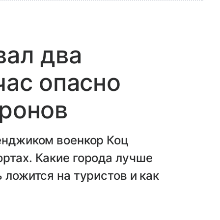
вал два
час опасно
дронов
енджиком военкор Коц
ртах. Какие города лучше
 ложится на туристов и как