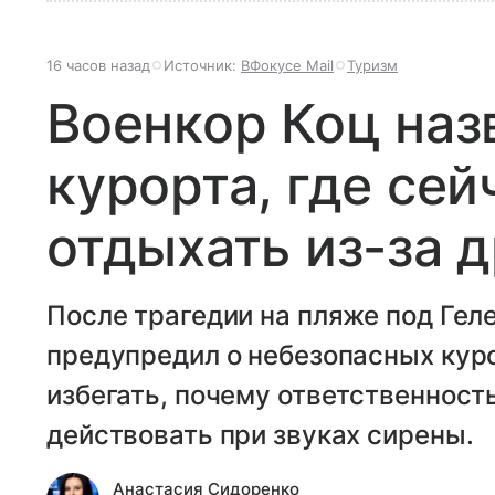
16 часов назад
Источник:
ВФокусе Mail
Туризм
Военкор Коц наз
курорта, где сей
отдыхать из-за 
После трагедии на пляже под Гел
предупредил о небезопасных куро
избегать, почему ответственность
действовать при звуках сирены.
Анастасия Сидоренко