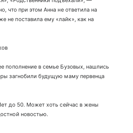
лся», «Родственники подъехали», —
о, что при этом Анна не ответила на
е не поставила ему «лайк», как на
ков
ее пополнение в семье Бузовых, нашлись
теры загнобили будущую маму первенца
Лет до 50. Может хоть сейчас в жены
достной новостью.