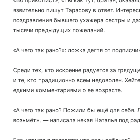
«Во приколист», «Ты как тут, братан, оказа
язвительно пишут Тарасову в ответ. Интересн
поздравления бывшего ухажера сестры и даж
тысячи предыдущих пожеланий.
«А чего так рано?»: ложка дегтя от подписчи
Среди тех, кто искренне радуется за грядущ
и те, кто традиционно всем недоволен. Хей
едкими комментариями о ее возрасте.
«А чего так рано? Пожили бы ещё для себя. 
возьмёт», — написала некая Наталья под ра