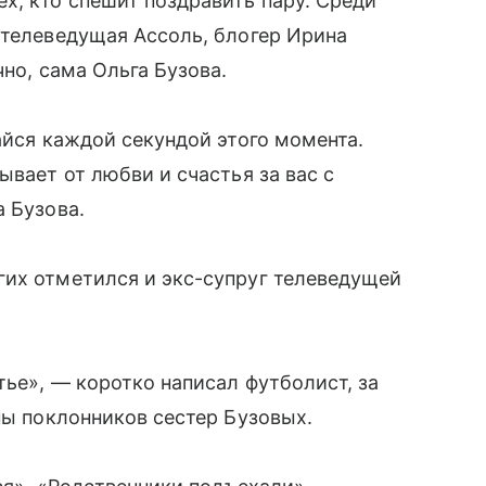
х, кто спешит поздравить пару. Среди
 телеведущая Ассоль, блогер Ирина
чно, сама Ольга Бузова.
айся каждой секундой этого момента.
ывает от любви и счастья за вас с
а Бузова.
гих отметился и экс-супруг телеведущей
тье», — коротко написал футболист, за
ны поклонников сестер Бузовых.