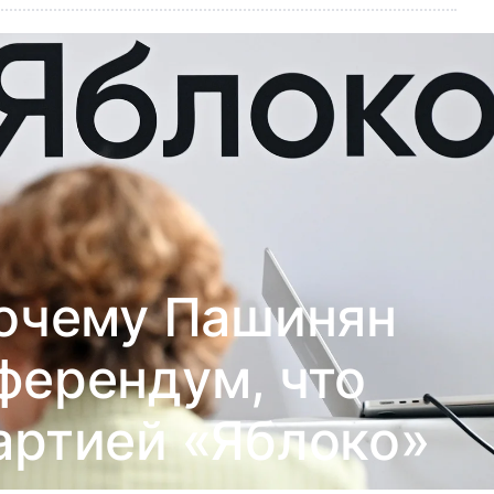
почему Пашинян
ферендум, что
артией «Яблоко»