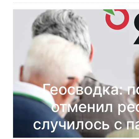
Геосводка: 
отменил ре
случилось с п