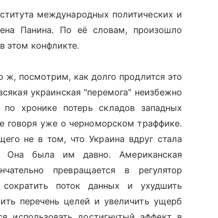
ститута международных политических и
ена Панина. По её словам, произошло
в этом конфликте.
о ж, посмотрим, как долго продлится это
 всякая украинская "перемога" неизбежно
ы по хронике потерь складов западных
Не говоря уже о черноморском траффике.
щего не в том, что Украина вдруг стала
. Она была им давно. Американская
нчательно превращается в регулятор
 сократить поток данных и ухудшить
ить перечень целей и увеличить ущерб
ся использовать достигнутый эффект в