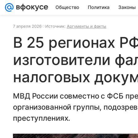
Общество
Политика
Законы
7 апреля 2026
Источник:
Аргументы и факты
В 25 регионах Р
изготовители ф
налоговых доку
МВД России совместно с ФСБ пре
организованной группы, подозре
преступлениях.