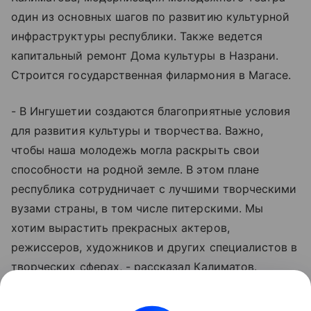
один из основных шагов по развитию культурной
инфраструктуры республики. Также ведется
капитальный ремонт Дома культуры в Назрани.
Строится государственная филармония в Магасе.
- В Ингушетии создаются благоприятные условия
для развития культуры и творчества. Важно,
чтобы наша молодежь могла раскрыть свои
способности на родной земле. В этом плане
республика сотрудничает с лучшими творческими
вузами страны, в том числе питерскими. Мы
хотим вырастить прекрасных актеров,
режиссеров, художников и других специалистов в
творческих сферах, - рассказал Калиматов.
Сегодня в репертуаре Ингушского