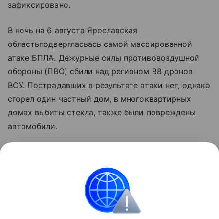
зафиксировано.
В ночь на 6 августа Ярославская
областьподвергласьась самой массированной
атаке БПЛА. Дежурные силы противовоздушной
обороны (ПВО) сбили над регионом 88 дронов
ВСУ. Пострадавших в результате атаки нет, однако
сгорел один частный дом, в многоквартирных
домах выбиты стекла, также были повреждены
автомобили.
По информации Минобороны РФ, минувшей ночью
силы ПВО уничтожили более 600 беспилотников
над российскими регионами. Кроме того, БПЛА
противника были уничтожены над акваториями
Азовского и Черного морей.