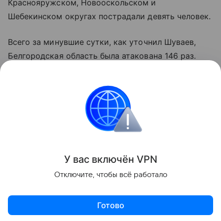
Краснояружском, Новооскольском и
Шебекинском округах пострадали девять человек.
Всего за минувшие сутки, как уточнил Шуваев,
Белгородская область была атакована 146 раз.
ВСУ совершили четыре обстрела с
использованием артиллерии, авиации и РСЗО.
Кроме того, семь раз были произведены сбросы
взрывных устройств с БПЛА. Над регионом сбили
162 дрона.
Поделиться
У вас включ
ён
V
P
N
Отключите, чтобы всё работало
Готово