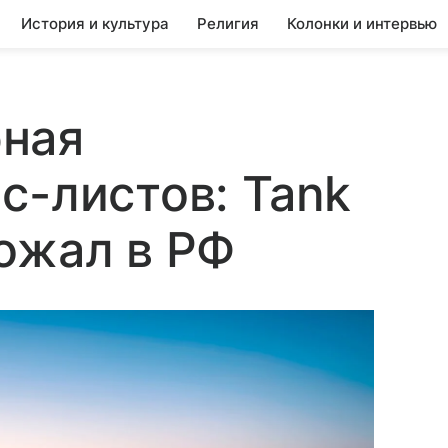
История и культура
Религия
Колонки и интервью
ная
с-листов: Tank
ожал в РФ