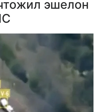
ичтожил эшелон
ЛС