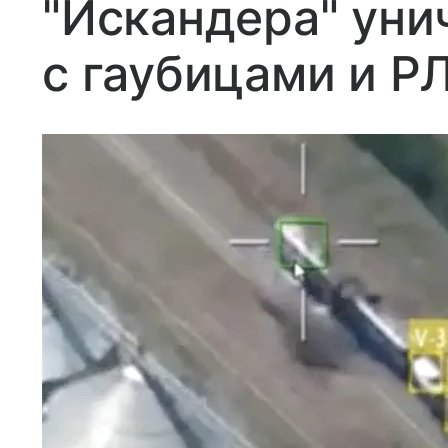
"Искандера" ун
с гаубицами и Р