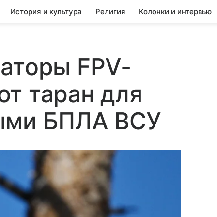
История и культура
Религия
Колонки и интервью
раторы FPV-
т таран для
ыми БПЛА ВСУ