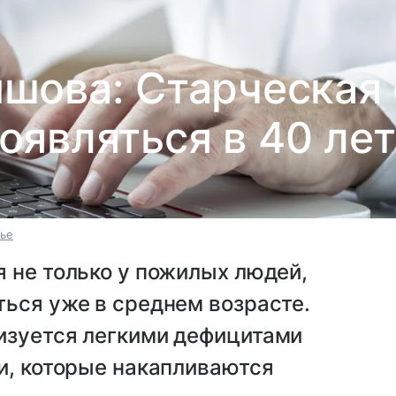
шова: Старческая
оявляться в 40 ле
вье
 не только у пожилых людей,
ься уже в среднем возрасте.
изуется легкими дефицитами
и, которые накапливаются