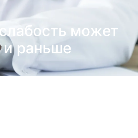
 слабость может
т и раньше