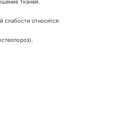
ушение тканей.
й слабости относятся:
остеопороз).