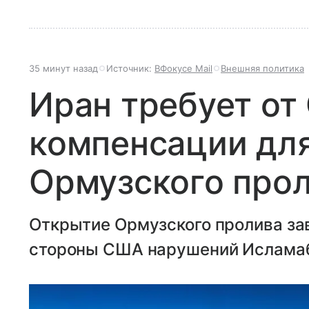
35 минут назад
Источник:
ВФокусе Mail
Внешняя политика
Иран требует о
компенсации дл
Ормузского про
Открытие Ормузского пролива за
стороны США нарушений Ислама