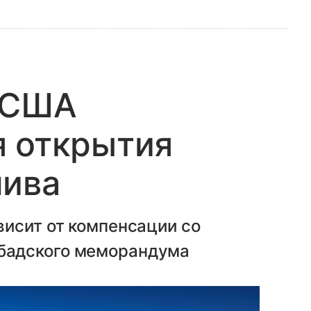
т США
я открытия
лива
висит от компенсации со
бадского меморандума