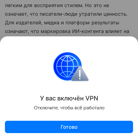
легким для восприятия стилем. Но это не
означает, что писатели-люди утратили ценность.
Для издателей, медиа и платформ результаты
означают, что маркировка ИИ-контента влияет на
оценку читателей не меньше, чем фактические
характеристики самого текста.
➤ Подписывайтесь на телеграм-канал «РБК
Трендов» — будьте в курсе последних тенденций в
науке, бизнесе, обществе и технологиях.
У вас включ
ён
V
P
N
Поделиться
Отключите, чтобы всё работало
Готово