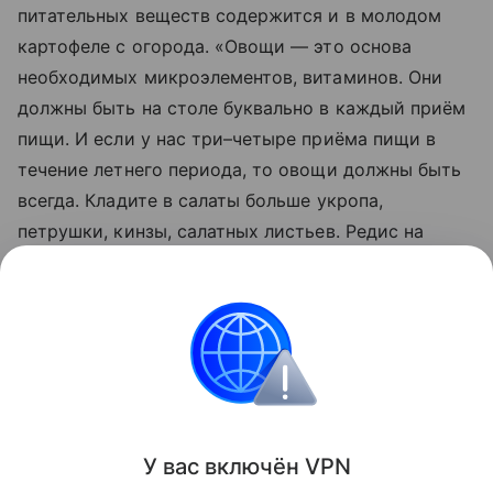
питательных веществ содержится и в молодом
картофеле с огорода. «Овощи — это основа
необходимых микроэлементов, витаминов. Они
должны быть на столе буквально в каждый приём
пищи. И если у нас три–четыре приёма пищи в
течение летнего периода, то овощи должны быть
всегда. Кладите в салаты больше укропа,
петрушки, кинзы, салатных листьев. Редис на
сегодняшний день содержит сильнейшие
антиоксиданты и полифенол», — подчеркнула
Мойсенко.
медицина
Здоровье
Новости
Поделиться
У вас включ
ён
V
P
N