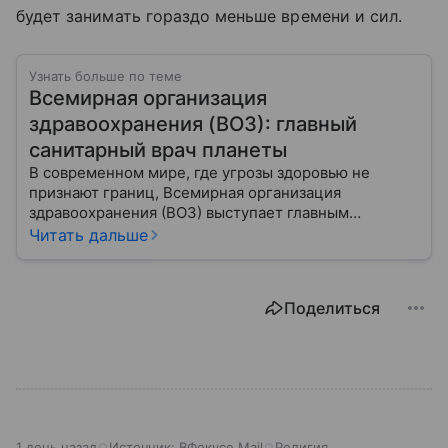
будет занимать гораздо меньше времени и сил.
Узнать больше по теме
Всемирная организация
здравоохранения (ВОЗ): главный
санитарный врач планеты
В современном мире, где угрозы здоровью не
признают границ, Всемирная организация
здравоохранения (ВОЗ) выступает главным
координатором глобального здравоохранения. Эта
Читать дальше
организация не просто борется с эпидемиями, а
провозглашает здоровье фундаментальным правом
человека, работая над его реализацией для
Поделиться
миллиардов людей. Как устроен этот «командный
центр», с какими вызовами он сталкивается в 2026
году и почему его деятельность часто критикуют —
узнайте в нашей статье.
1 день назад
Источник:
ВФокусе Mail
Религия