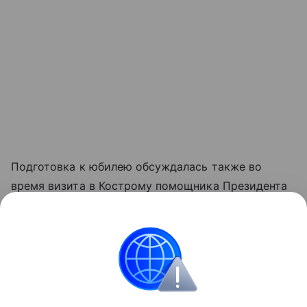
Подготовка к юбилею обсуждалась также во
время визита в Кострому помощника Президента
России Владимира Мединского. Намечено
проведение в монастыре реставрационных работ,
благоустройство прилегающей территории,
подключение объектов к сетям газоснабжения,
разработка новых экскурсионных маршрутов.