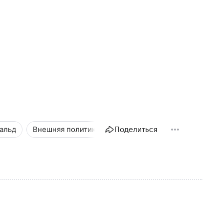
альд
Внешняя политика
Новости
Поделиться