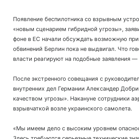
Появление беспилотника со взрывным устро
«новым сценарием гибридной угрозы», заяви
фоне в ЕС начали обсуждать возможную при
обвинений Берлин пока не выдвигал. Что го
власти реагируют на подобные заявления — 
После экстренного совещания с руководит
внутренних дел Германии Александер Добри
качеством угрозы». Накануне сотрудники а
взрывчаткой возле украинского самолета.
«Мы имеем дело с высоким уровнем опаснос
Здесь требуются серьезные технические зна