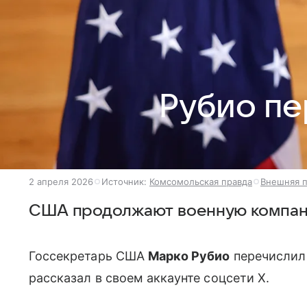
Рубио пе
2 апреля 2026
Источник:
Комсомольская правда
Внешняя 
США продолжают военную компан
Госсекретарь США
Марко Рубио
перечислил 
рассказал в своем аккаунте соцсети X.