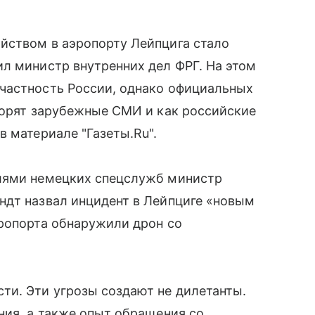
йством в аэропорту Лейпцига стало
л министр внутренних дел ФРГ. На этом
частность России, однако официальных
ворят зарубежные СМИ и как российские
в материале "Газеты.Ru".
елями немецких спецслужб министр
ндт назвал инцидент в Лейпциге «новым
эропорта обнаружили дрон со
ти. Эти угрозы создают не дилетанты.
ния, а также опыт обращения со