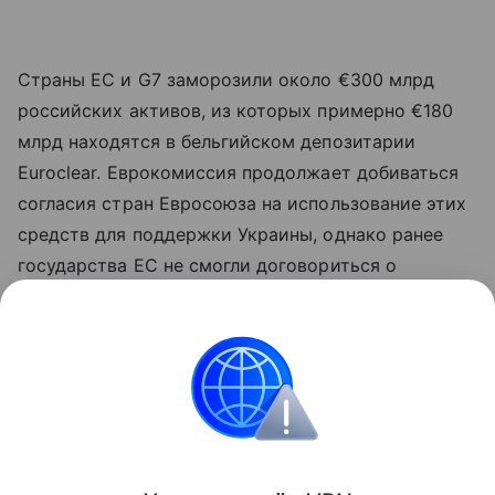
Страны ЕС и G7 заморозили около €300 млрд
российских активов, из которых примерно €180
млрд находятся в бельгийском депозитарии
Euroclear. Еврокомиссия продолжает добиваться
согласия стран Евросоюза на использование этих
средств для поддержки Украины, однако ранее
государства ЕС не смогли договориться о
предоставлении Киеву так называемого
репарационного кредита за счет заблокированных
российских активов.
Европа
Россия
санкции
Внешняя полити
Поделиться