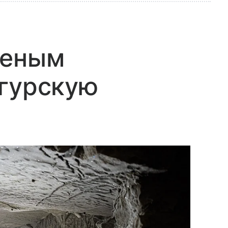
ченым
нгурскую