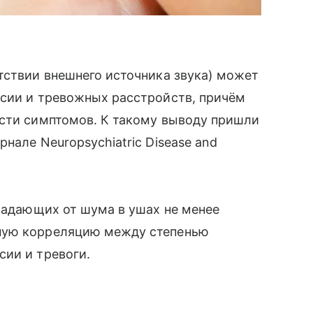
тствии внешнего источника звука) может
ссии и тревожных расстройств, причём
ести симптомов. К такому выводу пришли
нале Neuropsychiatric Disease and
традающих от шума в ушах не менее
ную корреляцию между степенью
сии и тревоги.