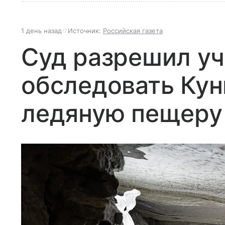
1 день назад
Источник:
Российская газета
Суд разрешил у
обследовать Ку
ледяную пещеру