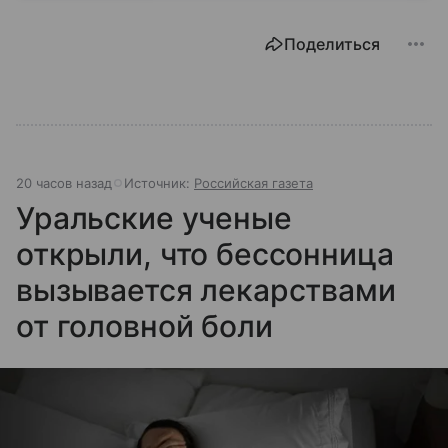
провозглашает здоровье фундаментальным правом
человека, работая над его реализацией для
Поделиться
миллиардов людей. Как устроен этот «командный
центр», с какими вызовами он сталкивается в 2026
году и почему его деятельность часто критикуют —
узнайте в нашей статье.
20 часов назад
Источник:
Российская газета
Уральские ученые
открыли, что бессонница
вызывается лекарствами
от головной боли