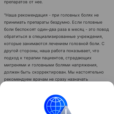
препаратов от нее.
"Наша рекомендация - при головных болях не
принимать препараты бездумно. Если головные
боли беспокоят один-два раза в месяц - это повод
обратиться в специализированные учреждения,
которые занимаются лечением головной боли. С
другой стороны, наша работа показывает, что
подход к терапии пациентов, страдающих
мигренями и головными болями напряжения,
должен быть скорректирован. Мы настоятельно
рекомендуем врачам не сразу назначать
препараты для купирования головных болей, а
проверять качество сна пациентов, а также
выяснять, не злоупотребляют ли они
обезболивающими", - прокомментировала Елена