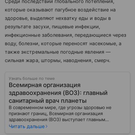
Среди последствий глобального потепления,
которые оказывают пагубное воздействие на
здоровье, выделяют нехватку еды и воды в
результате засухи, пищевые инфекции,
инфекционные заболевания, передающиеся через
воду, болезни, которые переносят насекомые, а
также экстремальные погодные явления —
сильная жара, штормы, наводнения, смерч.
Узнать больше по теме
Всемирная организация
здравоохранения (ВОЗ): главный
санитарный врач планеты
В современном мире, где угрозы здоровью не
признают границ, Всемирная организация
здравоохранения (ВОЗ) выступает главным
координатором глобального здравоохранения. Эта
Читать дальше
организация не просто борется с эпидемиями, а