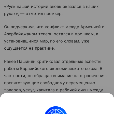
«Руль нашей истории вновь оказался в наших
руках», — отметил премьер.
Он подчеркнул, что конфликт между Арменией и
Азербайджаном теперь остался в прошлом, а
установившийся мир, по его словам, уже
ощущается на практике.
Ранее Пашинян критиковал отдельные аспекты
работы Евразийского экономического союза. В
частности, он обращал внимание на ограничения,
препятствующие свободному перемещению
товаров, услуг, капитала и рабочей силы между
странами объединения. По мнению премьера,
такие меры снижают предсказуемость условий
для бизнеса и эффективность интеграции.