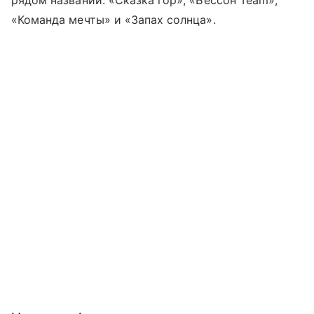
рядом названий: «Сказка гор», «Бессон Team»,
«Команда мечты» и «Запах солнца».