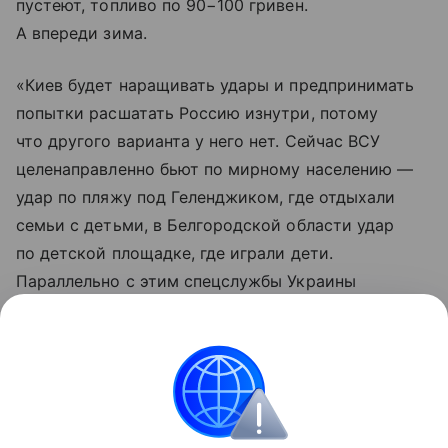
пустеют, топливо по 90−100 гривен.
А впереди зима.
«Киев будет наращивать удары и предпринимать
попытки расшатать Россию изнутри, потому
что другого варианта у него нет. Сейчас ВСУ
целенаправленно бьют по мирному населению —
удар по пляжу под Геленджиком, где отдыхали
семьи с детьми, в Белгородской области удар
по детской площадке, где играли дети.
Параллельно с этим спецслужбы Украины
пытаются вербовать граждан России
для совершения диверсий», —
констатирует
военкор Семен Пегов.
мнения и аналитика
Внешняя политика