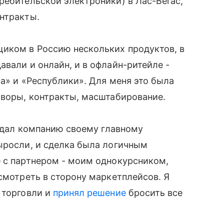
ребительской электроники) в Лас-Вегас,
нтракты.
щиком в Россию нескольких продуктов, в
авали и онлайн, и в офлайн-ритейле -
са» и «Республики». Для меня это была
оворы, контракты, масштабирование.
родал компанию своему главному
ыросли, и сделка была логичным
е с партнером - моим однокурсником,
 смотреть в сторону маркетплейсов. Я
 торговли и
принял решение
бросить все