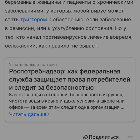
беременные женщины и пациенты с хроническими
заболеваниями, у которых любой вирус может
стать
триггером
к обострению, если заболевание
в ремиссии, или к усугублению состояния. Но у
тех, кто начал противовирусное лечение вовремя,
осложнений, как правило, не бывает.
Узнать больше по теме
Роспотребнадзор: как федеральная
служба защищает права потребителей
и следит за безопасностью
Качество еды в столовой, безопасность игрушек,
чистота воды в кране и даже условия в школе или
офисе — за всем этим следит одна организация.
Роспотребнадзор — федеральная служба, которая
Читать дальше
защищает права потребителей и следит за
санитарной безопасностью. В статье расскажем, как
устроена эта служба, чем она занимается и почему
Поделиться
её работа важна для каждого жителя России.