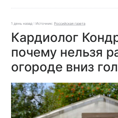
1 день назад
Источник:
Российская газета
Кардиолог Кондр
почему нельзя р
огороде вниз го