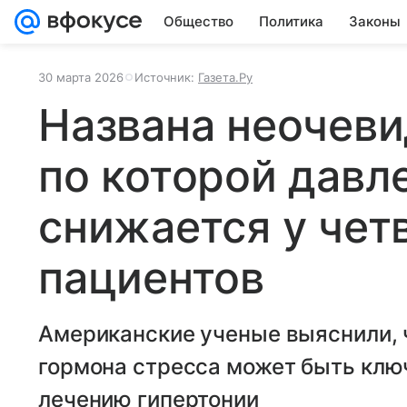
Общество
Политика
Законы
30 марта 2026
Источник:
Газета.Ру
Названа неочеви
по которой давл
снижается у чет
пациентов
Американские ученые выяснили,
гормона стресса может быть кл
лечению гипертонии