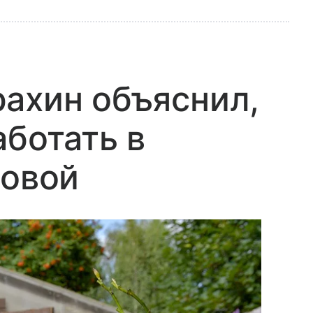
ахин объяснил,
аботать в
ловой