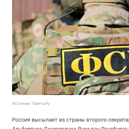
Источник:
Газета.Ру
Россия высылает из страны второго секрет
Альбертуса Джерардуса Янсе ван Ренсбурга