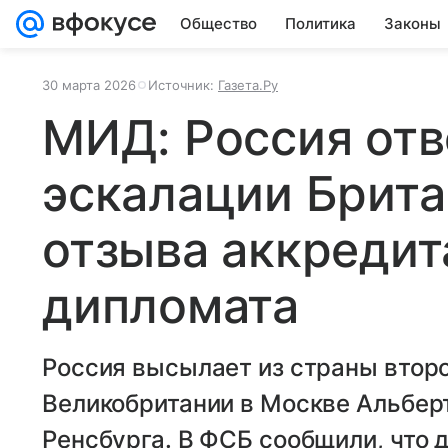
Общество
Политика
Законы
30 марта 2026
Источник:
Газета.Ру
МИД: Россия отв
эскалации Брита
отзыва аккредит
дипломата
Россия высылает из страны втор
Великобритании в Москве Альбер
Ренсбурга. В ФСБ сообщили, что 