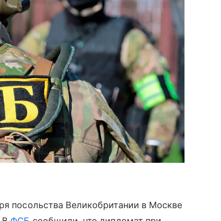
аря посольства Великобритании в Москве
. В
ФСБ
сообщили, что дипломат при