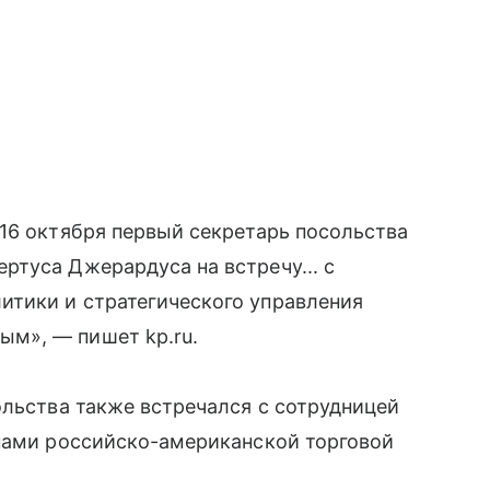
16 октября первый секретарь посольства
туса Джерардуса на встречу... с
тики и стратегического управления
м», — пишет kp.ru.
ольства также встречался с сотрудницей
енами российско-американской торговой