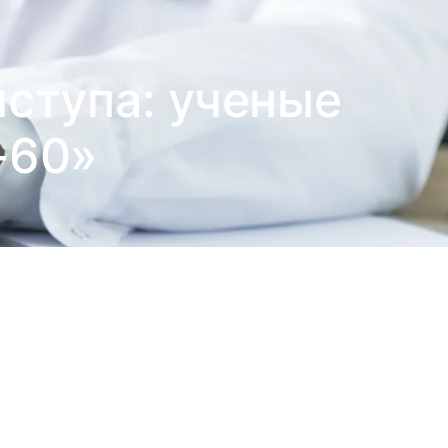
иступа: ученые
-60»