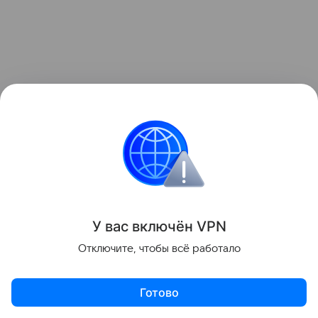
«Руль нашей истории вновь оказался в наших
руках», — отметил премьер.
Он подчеркнул, что конфликт между Арменией и
Азербайджаном теперь остался в прошлом, а
установившийся мир, по его словам, уже
ощущается на практике.
У вас включ
ён
V
P
N
Отключите, чтобы всё работало
Ранее Пашинян критиковал отдельные аспекты
работы Евразийского экономического союза. В
Готово
частности, он обращал внимание на ограничения,
препятствующие свободному перемещению