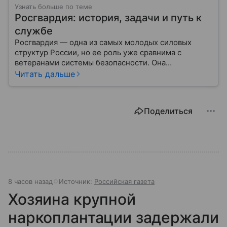
Узнать больше по теме
Росгвардия: история, задачи и путь к
службе
Росгвардия — одна из самых молодых силовых
структур России, но ее роль уже сравнима с
ветеранами системы безопасности. Она
одновременно напоминает армию и полицию, но
Читать дальше
остается особой службой со своими задачами и
правилами. Разберем, чем занимается ведомство.
Поделиться
8 часов назад
Источник:
Российская газета
Хозяина крупной
наркоплантации задержали