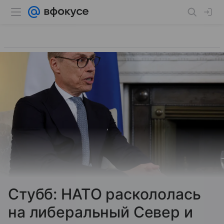
Стубб: НАТО раскололась
на либеральный Север и