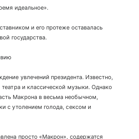
время идеальное».
аставником и его протеже оставалась
авой государства.
твию
дение увлечений президента. Известно,
м театра и классической музыки. Однако
асть Макрона в весьма необычном,
ки с утолением голода, сексом и
авлена просто «Макрон», содержатся