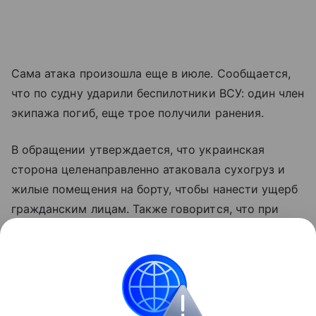
Сама атака произошла еще в июле. Сообщается,
что по судну ударили беспилотники ВСУ: один член
экипажа погиб, еще трое получили ранения.
В обращении утверждается, что украинская
сторона целенаправленно атаковала сухогруз и
жилые помещения на борту, чтобы нанести ущерб
гражданским лицам. Также говорится, что при
ударах применялись боеприпасы с кассетными
элементами. Несмотря на повреждения, Reyhan
Sari продолжил движение и дошел до Трабзона.
Украина
Турция
суд
Новости