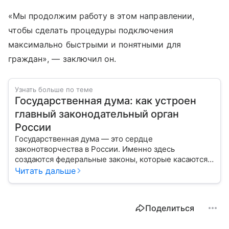
«Мы продолжим работу в этом направлении,
чтобы сделать процедуры подключения
максимально быстрыми и понятными для
граждан», — заключил он.
Узнать больше по теме
Государственная дума: как устроен
главный законодательный орган
России
Государственная дума — это сердце
законотворчества в России. Именно здесь
создаются федеральные законы, которые касаются
жизни каждого гражданина: от образования и
Читать дальше
медицины до налогов и внешней политики. В статье
разберем, как устроена Дума.
Поделиться