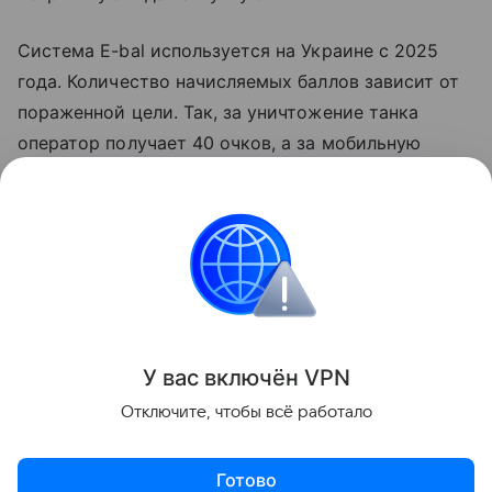
Система E-bal используется на Украине с 2025
года. Количество начисляемых баллов зависит от
пораженной цели. Так, за уничтожение танка
оператор получает 40 очков, а за мобильную
ракетную установку — 50. Накопленные баллы
можно использовать для получения вооружения
через платформу Brave1 Market.
Великобритания
Украина
Внешняя политика
Поделиться
У вас включ
ён
V
P
N
Отключите, чтобы всё работало
Готово