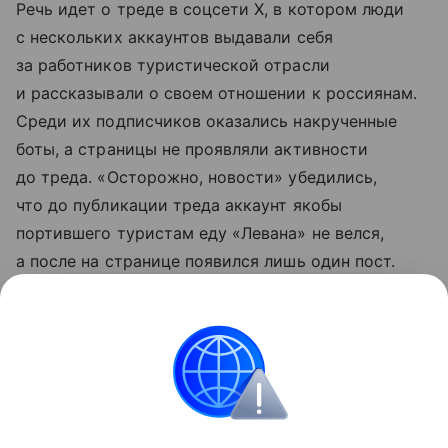
Речь идет о треде в соцсети X, в котором люди
с нескольких аккаунтов выдавали себя
за работников туристической отрасли
и рассказывали о своем отношении к россиянам.
Среди их подписчиков оказались накрученные
боты, а страницы не проявляли активности
до треда. «Осторожно, новости» убедились,
что до публикации треда аккаунт якобы
портившего туристам еду «Левана» не велся,
а после на странице появился лишь один пост.
Аккаунт девушки, якобы намеренно не менявшей
туристам постельное белье, также не содержал
других публикаций ни до, ни после сообщения.
Грузия
Россия
Внешняя политика
Туризм