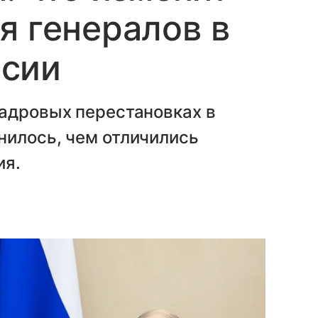
я генералов в
сии
кадровых перестановках в
нилось, чем отличились
ия.