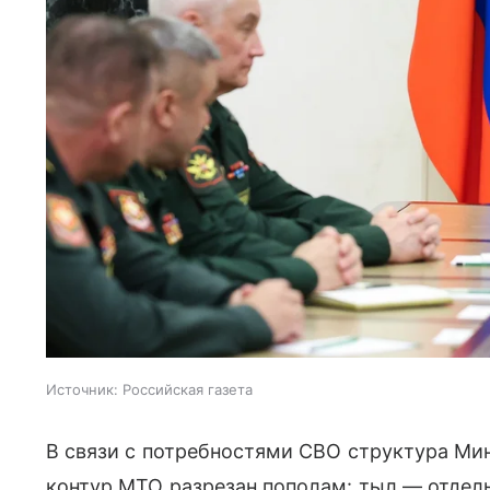
Источник:
Российская газета
В связи с потребностями СВО структура М
контур МТО разрезан пополам: тыл — отдель