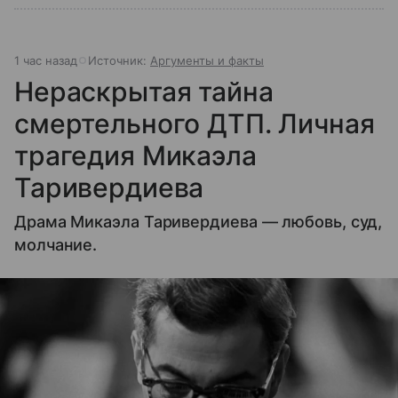
1 час назад
Источник:
Аргументы и факты
Нераскрытая тайна
смертельного ДТП. Личная
трагедия Микаэла
Таривердиева
Драма Микаэла Таривердиева — любовь, суд,
молчание.