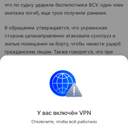
что по судну ударили беспилотники ВСУ: один член
экипажа погиб, еще трое получили ранения.
В обращении утверждается, что украинская
сторона целенаправленно атаковала сухогруз и
жилые помещения на борту, чтобы нанести ущерб
гражданским лицам. Также говорится, что при
ударах применялись боеприпасы с кассетными
элементами. Несмотря на повреждения, Reyhan
Sari продолжил движение и дошел до Трабзона.
Украина
Турция
суд
Новости
Поделиться
У вас включ
ён
V
P
N
Отключите, чтобы всё работало