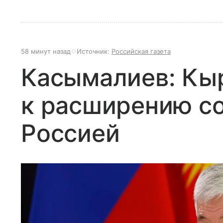
58 минут назад
Источник:
Российская газета
Касымалиев: Кыр
к расширению со
Россией