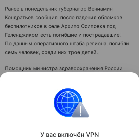
Ранее в понедельник губернатор Вениамин
Кондратьев сообщил: после падения обломков
беспилотников в селе Архипо Осиповка под
Геленджиком есть погибшие и пострадавшие.
По данным оперативного штаба региона, погибли
семь человек, среди них трое детей.
Помощник министра здравоохранения России
Алексей Кузнецов уточнил, что 21 человек
госпитализирован, еще 37 пострадавшим помощь
оказали амбулаторно.
Украина
Россия
ООН
Вооруженные конф
Поделиться
У вас включ
ён
V
P
N