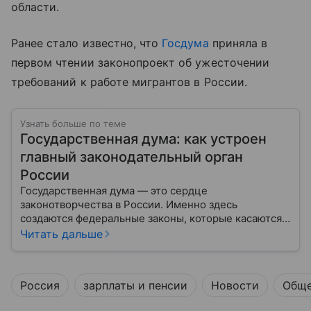
области.
Ранее стало известно, что
Госдума
приняла в
первом чтении законопроект об ужесточении
требований к работе мигрантов в России.
Узнать больше по теме
Государственная дума: как устроен
главный законодательный орган
России
Государственная дума — это сердце
законотворчества в России. Именно здесь
создаются федеральные законы, которые касаются
жизни каждого гражданина: от образования и
Читать дальше
медицины до налогов и внешней политики. В статье
разберем, как устроена Дума.
Россия
зарплаты и пенсии
Новости
Обще