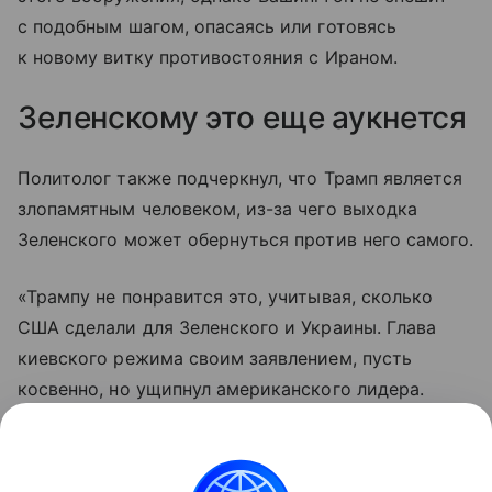
с подобным шагом, опасаясь или готовясь
к новому витку противостояния с Ираном.
Зеленскому это еще аукнется
Политолог также подчеркнул, что Трамп является
злопамятным человеком, из-за чего выходка
Зеленского может обернуться против него самого.
«Трампу не понравится это, учитывая, сколько
США сделали для Зеленского и Украины. Глава
киевского режима своим заявлением, пусть
косвенно, но ущипнул американского лидера.
Поэтому я думаю, что Зеленскому это аукнется
в перспективе, возможно, даже в личном общении
с Трампом», — считает профессор.