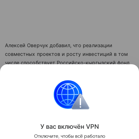
Алексей Оверчук добавил, что реализации
совместных проектов и росту инвестиций в том
числе способствует Российско-кыргызский фонд
развития, как один из ключевых институтов
укрепления двусторонних связей.
"Реализовано около четырех тысяч проектов во
всех регионах республики", - отметил он.
Поделиться
У вас включ
ён
V
P
N
Отключите, чтобы всё работало