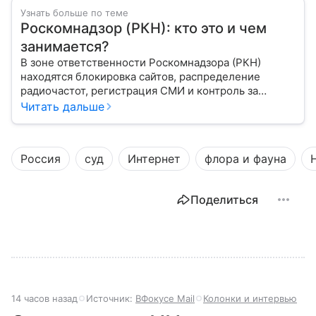
Узнать больше по теме
Роскомнадзор (РКН): кто это и чем
занимается?
В зоне ответственности Роскомнадзора (РКН)
находятся блокировка сайтов, распределение
радиочастот, регистрация СМИ и контроль за
защитой персональных данных. Это главный
Читать дальше
регулятор цифрового и медийного пространства
России. В статье разберем, чем занимается эта
организация и почему она так важна для каждого
Россия
суд
Интернет
флора и фауна
пользователя интернета и телефона.
Поделиться
14 часов назад
Источник:
ВФокусе Mail
Колонки и интервью